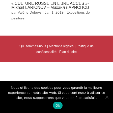
« CULTURE RUSSE EN LIBRE ACCES »-
Mikhaïl LARIONOV – Михаил ЛАРИОНОВ
par
Valérie Debuys
|
Jan 1, 2019
|
Expositions de
peinture
Qui sommes-nous
|
Mentions légales
|
Politique de
confidentialité
|
Plan du site
Nous utilisons des cookies pour vous garantir la meilleure
expérience sur notre site web. Si vous continuez à utiliser ce
site, nous supposerons que vous en êtes satisfait.
Ok