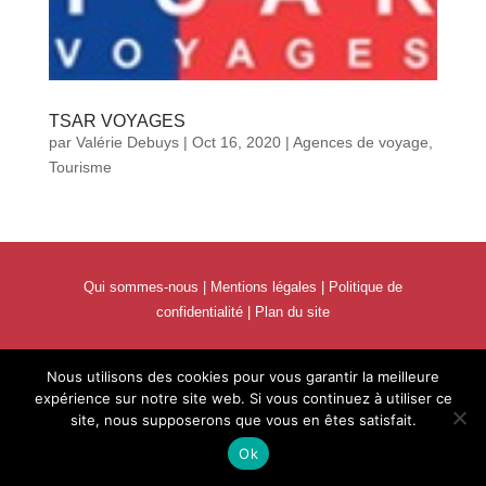
TSAR VOYAGES
par
Valérie Debuys
|
Oct 16, 2020
|
Agences de voyage
,
Tourisme
Qui sommes-nous
|
Mentions légales
|
Politique de
confidentialité
|
Plan du site
Nous utilisons des cookies pour vous garantir la meilleure
expérience sur notre site web. Si vous continuez à utiliser ce
site, nous supposerons que vous en êtes satisfait.
Ok