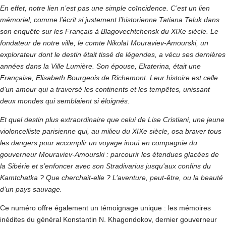
En effet, notre lien n’est pas une simple coïncidence. C’est un lien
mémoriel, comme l’écrit si justement l’historienne Tatiana Teluk dans
son enquête sur les Français à Blagovechtchensk du XIXe siècle. Le
fondateur de notre ville, le comte Nikolaï Mouraviev-Amourski, un
explorateur dont le destin était tissé de légendes, a vécu ses dernières
années dans la Ville Lumière. Son épouse, Ekaterina, était une
Française, Elisabeth Bourgeois de Richemont. Leur histoire est celle
d’un amour qui a traversé les continents et les tempêtes, unissant
deux mondes qui semblaient si éloignés.
Et quel destin plus extraordinaire que celui de Lise Cristiani, une jeune
violoncelliste parisienne qui, au milieu du XIXe siècle, osa braver tous
les dangers pour accomplir un voyage inouï en compagnie du
gouverneur Mouraviev-Amourski : parcourir les étendues glacées de
la Sibérie et s’enfoncer avec son Stradivarius jusqu’aux confins du
Kamtchatka ? Que cherchait-elle ? L’aventure, peut-être, ou la beauté
d’un pays sauvage.
Ce numéro offre également un témoignage unique : les mémoires
inédites du général Konstantin N. Khagondokov, dernier gouverneur