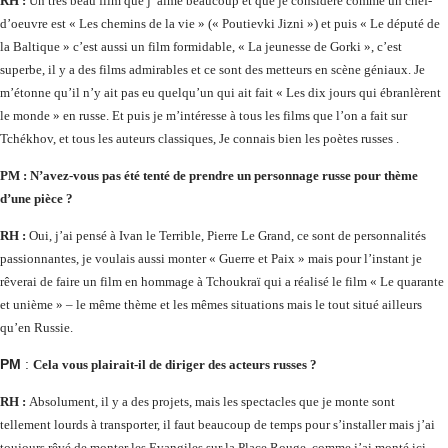
RH :
U
n très beau film que j’ aime beaucoup et que je considère comme un chef-
d’oeuvre est « Les chemins de la vie » (« Poutievki Jizni ») et puis « Le député de
la Baltique » c’est aussi un film formidable, « La jeunesse de Gorki », c’est
superbe, il y a des films admirables et ce sont des metteurs en scène géniaux. Je
m’étonne qu’il n’y ait pas eu quelqu’un qui ait fait « Les dix jours qui ébranlèrent
le monde » en russe. Et puis je m’intéresse à tous les films que l’on a fait sur
Tchékhov, et tous les auteurs classiques, Je connais bien les poètes russes .
PM :
N’avez-vous pas été tenté de prendre un personnage russe pour thème
d’une pièce ?
RH :
Oui, j’ai pensé à Ivan le Terrible, Pierre Le Grand, ce sont de personnalités
passionnantes, je voulais aussi monter « Guerre et Paix » mais pour l’instant je
rêverai de faire un film en hommage à Tchoukraï qui a réalisé le film « Le quarante
et unième » – le même thème et les mêmes situations mais le tout situé ailleurs
qu’en Russie.
PM
:
Cela vous plairait-il de diriger des acteurs russes ?
RH :
Absolument, il y a des projets, mais les spectacles que je monte sont
tellement lourds à transporter, il faut beaucoup de temps pour s’installer mais j’ai
toujours rêvé de monter les Evangiles sur la Place Rouge, comme j’ai monté ici