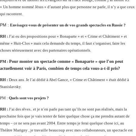
« Un homme nommé Jésus » d’autant plus que personne ne parle, il n’y a que ceux
qui racontent.
PM :
Envisagez-vous de présenter un de vos grands spectacles en Russie ?
RH :
J’ai eu des propositions pour « Bonaparte » et « Crime et Châtiment » et
même « Huit-Clos » mais cela demande du temps, il faut s’organiser,
faire les
choses sérieusement avec des partenaires opérationnels.
PM :
Pour monter un spectacle comme « Bonaparte » que l’on peut
actuellement voir à Paris, combien de temps cela vous-a-t-il pris?
RH :
Deux ans. Je l’ai dédié à Abel Gance, « Crime et Châtiment » était dédié à
Stanislavsky.
PM :
Quels sont vos projets ?
RH :
J
‘ai des rêves.. et je n’en parle pas tant qu’ils ne sont pas réalisés, mais la
prochaine fois que je vais tenter de faire quelque chose ça me prendra autant de
temps – ce ne sera pas avant 2004. Entre temps je ferai quelque chose ici, au
Théâtre Marigny , je travaille beaucoup avec mes collaborateurs, un spectacle est