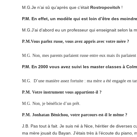
M.G.Je n’ai sû qu’après que c’était
Rostropovitch
!
P.M. En effet, un modèle qui est loin d’être des moind
M.G.J’ai d’abord eu un professeur qui enseignait selon la m
P.M.Vous parlez russe, vous avez appris avec votre mère ?
M.G. Non, mes parents parlaient russe entre eux mais ils parlaient 
P.M. En 2000 vous avez suivi les master classes à Colma
M.G. D’une manière assez fortuite : ma mère a été engagée en tant q
P.M. Votre instrument vous appartient-il ?
.
M.G. Non, je bénéficie d’un prêt
P.M. Jonhatan Bénichou, votre parcours est-il le même ?
J.B. Pas tout à fait. Je suis né à Nice, héritier de divers
ma mère jouait du Bayan. J’étais très à l’écoute du piano, 