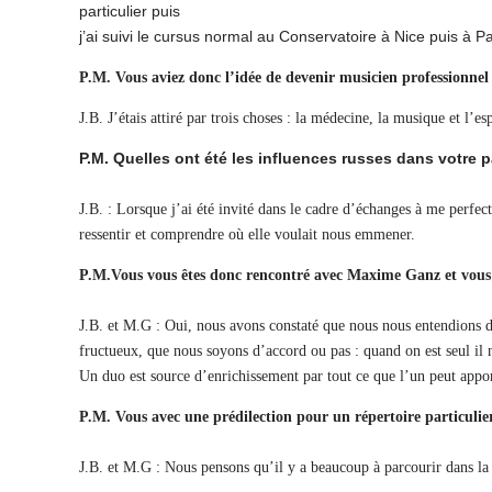
particulier puis
j’ai suivi le cursus normal au Conservatoire à Nice puis à Pa
P.M.
Vous aviez donc l’idée de devenir musicien professionnel
J.B
.
J’étais attiré par trois choses : la médecine, la musique et l’es
P.M. Quelles ont été les influences russes dans votre 
J.B
. : Lorsque j’ai été invité dans le cadre d’échanges à me perfe
ressentir et comprendre où elle voulait nous emmener.
P.M.Vous vous êtes donc rencontré avec Maxime Ganz et vous 
J.B
. et M.G : Oui, nous avons constaté que nous nous entendions da
fructueux, que nous soyons d’accord ou pas : quand on est seul il 
Un duo est source d’enrichissement par tout ce que l’un peut apport
P.M. Vous avec une prédilection pour un répertoire particulie
J.B
.
et M.G : Nous pensons qu’il y a beaucoup à parcourir dans la m