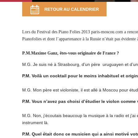
RETOUR AU CALENDRIER
Lors du Festival des Piano Folies 2013 paris-moscou.com a rencont
Pianofolies et dont l’appartenance à la Russie n’était pas évident
P.M.Maxime Ganz, êtes-vous originaire de France ?
M.G. Je suis né à Strasbourg, d’un père uruguayen et d’u
P.M. Voilà un cocktail pour le moins inhabituel et origi
M.G. Mon père est violoniste, il est allé à Moscou pour étud
P.M. Vous n’avez pas choisi d’étudier le violon comme 
M.G. Non, j’écoutais beaucoup la musique à la radio et j’ai eu
instrument là.
P.M. Quel était donc ce musicien qui a ainsi motivé vot