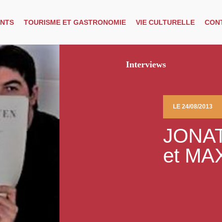
NTS
TOURISME ET GASTRONOMIE
VIE CULTURELLE
CON
Interviews
LE 24/08/2013
JONA
et MA