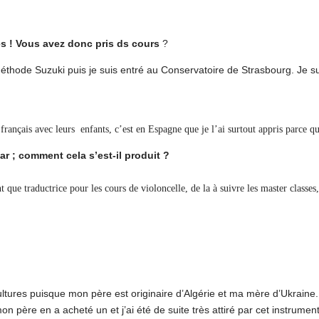
res ! Vous avez donc pris ds cours
?
éthode Suzuki puis je suis entré au Conservatoire de Strasbourg. Je su
français avec leurs enfants, c’est en Espagne que je l’ai surtout appris parce qu
r ; comment cela s’est-il produit ?
ue traductrice pour les cours de violoncelle, de la à suivre les master classes,
es cultures puisque mon père est originaire d’Algérie et ma mère d’Ukrai
mon père en a acheté un et j’ai été de suite très attiré par cet instrum