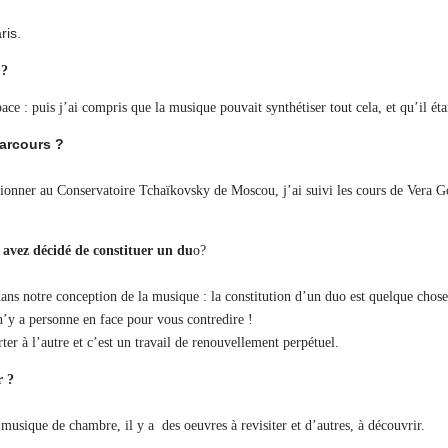
ris.
 ?
pace : puis j’ai compris que la musique pouvait synthétiser tout cela, et qu’il étai
parcours ?
ctionner au Conservatoire Tchaïkovsky de Moscou, j’ai suivi les cours de Vera G
avez décidé de constituer un du
o?
ns notre conception de la musique : la constitution d’un duo est quelque chose 
n’y a personne en face pour vous contredire !
er à l’autre et c’est un travail de renouvellement perpétuel.
r ?
usique de chambre, il y a des oeuvres à revisiter et d’autres, à découvrir.